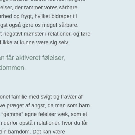
evelser, der rammer vores sårbare
hed og frygt, hvilket bidrager til
gst også gøre os meget sårbare.
et negativt mønster i relationer, og føre
f ikke at kunne være sig selv.
 får aktiveret følelser,
rndommen.
nel familie med svigt og fravær af
ive præget af angst, da man som barn
 at “gemme” egne følelser væk, som et
n derfor opstå i relationer, hvor du får
 i din barndom. Det kan være