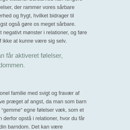
evelser, der rammer vores sårbare
hed og frygt, hvilket bidrager til
gst også gøre os meget sårbare.
et negativt mønster i relationer, og føre
f ikke at kunne være sig selv.
 får aktiveret følelser,
rndommen.
nel familie med svigt og fravær af
ive præget af angst, da man som barn
 at “gemme” egne følelser væk, som et
n derfor opstå i relationer, hvor du får
 i din barndom. Det kan være